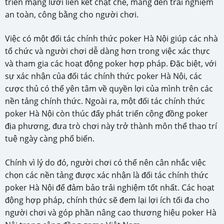
triển mạng lưới liên kết chặt chẽ, mang đến trải nghiệm
an toàn, công bằng cho người chơi.
Việc có một đối tác chính thức poker Hà Nội giúp các nhà
tổ chức và người chơi dễ dàng hơn trong việc xác thực
và tham gia các hoạt động poker hợp pháp. Đặc biệt, với
sự xác nhận của đối tác chính thức poker Hà Nội, các
cược thủ có thể yên tâm về quyền lợi của mình trên các
nền tảng chính thức. Ngoài ra, một đối tác chính thức
poker Hà Nội còn thúc đẩy phát triển cộng đồng poker
địa phương, đưa trò chơi này trở thành môn thể thao trí
tuệ ngày càng phổ biến.
Chính vì lý do đó, người chơi có thể nên cân nhắc việc
chọn các nền tảng được xác nhận là đối tác chính thức
poker Hà Nội để đảm bảo trải nghiệm tốt nhất. Các hoạt
động hợp pháp, chính thức sẽ đem lại lợi ích tối đa cho
người chơi và góp phần nâng cao thương hiệu poker Hà