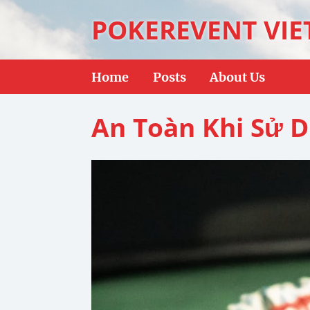
POKEREVENT VI
Home
Posts
About Us
An Toàn Khi Sử D