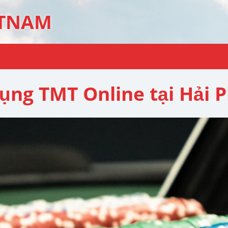
ETNAM
ụng TMT Online tại Hải 