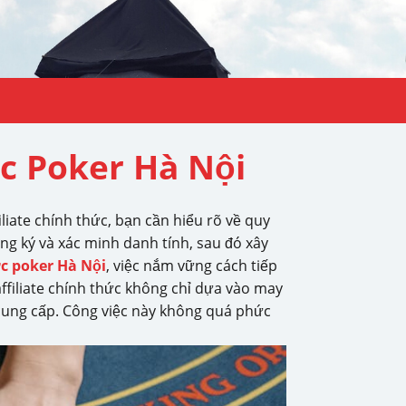
c Poker Hà Nội
iliate chính thức, bạn cần hiểu rõ về quy
ăng ký và xác minh danh tính, sau đó xây
ức poker Hà Nội
, việc nắm vững cách tiếp
ffiliate chính thức không chỉ dựa vào may
 cung cấp. Công việc này không quá phức