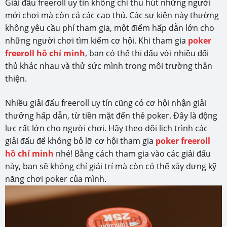
Giải đấu freeroll uy tín không chỉ thu hút những người
mới chơi mà còn cả các cao thủ. Các sự kiện này thường
không yêu cầu phí tham gia, một điểm hấp dẫn lớn cho
những người chơi tìm kiếm cơ hội. Khi tham gia
poker
freeroll hồ chí minh
, bạn có thể thi đấu với nhiều đối
thủ khác nhau và thử sức mình trong môi trường thân
thiện.
Nhiều giải đấu freeroll uy tín cũng có cơ hội nhận giải
thưởng hấp dẫn, từ tiền mặt đến thẻ poker. Đây là động
lực rất lớn cho người chơi. Hãy theo dõi lịch trình các
giải đấu để không bỏ lỡ cơ hội tham gia
poker freeroll
hồ chí minh
nhé! Bằng cách tham gia vào các giải đấu
này, bạn sẽ không chỉ giải trí mà còn có thể xây dựng kỹ
năng chơi poker của mình.