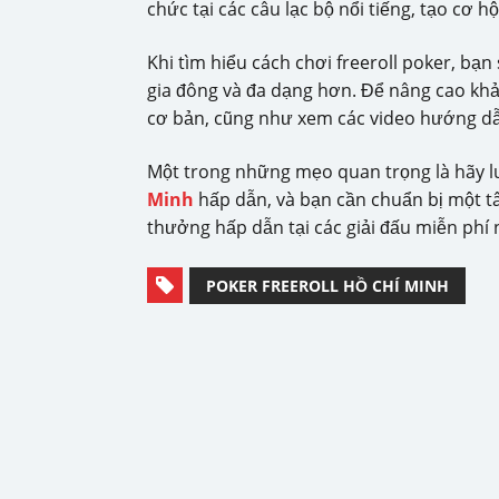
chức tại các câu lạc bộ nổi tiếng, tạo cơ 
Khi tìm hiểu cách chơi freeroll poker, bạ
gia đông và đa dạng hơn. Để nâng cao khả
cơ bản, cũng như xem các video hướng dẫn
Một trong những mẹo quan trọng là hãy lu
Minh
hấp dẫn, và bạn cần chuẩn bị một tâ
thưởng hấp dẫn tại các giải đấu miễn phí 
POKER FREEROLL HỒ CHÍ MINH