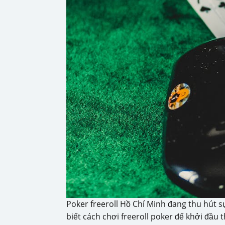
Poker freeroll Hồ Chí Minh đang thu hút 
biết cách chơi freeroll poker để khởi đầu