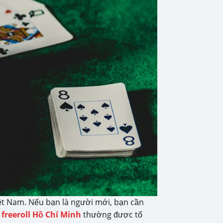
iệt Nam. Nếu bạn là người mới, bạn cần
 freeroll Hồ Chí Minh
thường được tổ