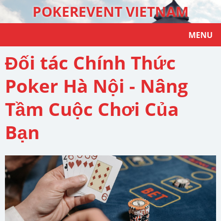
POKEREVENT VIETNAM
MENU
Đối tác Chính Thức
Poker Hà Nội - Nâng
Tầm Cuộc Chơi Của
Bạn