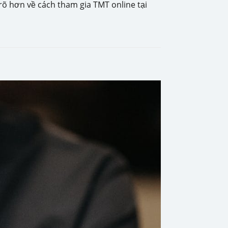
rõ hơn về cách tham gia TMT online tại