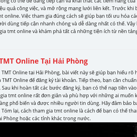
hòng có thể dễ dàng tiếp cận và khai thác các tiềm năng củ
 hiệu quả công việc, và mở rộng mạng lưới liên kết. Trước kh
t online. Việc tham gia đúng cách sẽ giúp bạn tối ưu hóa c
ười dùng tiếp cận nhanh chóng và dễ dàng nhất có thể. Vậy
 tmt online và khám phá tất cả những tiện ích từ nền tản
MT Online Tại Hải Phòng
MT Online tại Hải Phòng, bài viết này sẽ giúp bạn hiểu rõ h
a TMT Online để đăng ký tài khoản. Tiếp theo, bạn cần chuẩ
Sau khi hoàn tất các bước đăng ký, bạn có thể nạp tiền vào
gia tmt online rất đơn giản và phù hợp với những ai muốn 
 càng phổ biến và được nhiều người tin dùng. Hãy đảm bảo b
Tóm lại, cách tham gia tmt online là cách để bạn có thể t
Hải Phòng hoặc các tỉnh khác trong nước.