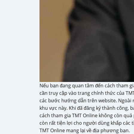
Nếu bạn đang quan tâm đến cách tham gia T
cần truy cập vào trang chính thức của TMT
các bước hướng dẫn trên website. Ngoài r
khu vực này. Khi đã đăng ký thành công, 
cách tham gia TMT Online không còn quá p
còn rất tiện lợi cho người dùng khắp các 
TMT Online mang lại về địa phương bạn.