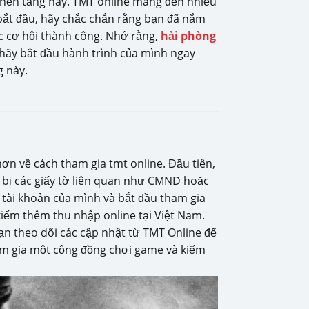
a nền tảng này. TMT online mang đến nhiều
i bắt đầu, hãy chắc chắn rằng bạn đã nắm
ác cơ hội thành công. Nhớ rằng,
hải phòng
 hãy bắt đầu hành trình của mình ngay
g này.
ơn về cách tham gia tmt online. Đầu tiên,
n bị các giấy tờ liên quan như CMND hoặc
 tài khoản của mình và bắt đầu tham gia
kiếm thêm thu nhập online tại Việt Nam.
ạn theo dõi các cập nhật từ TMT Online để
ham gia một cộng đồng chơi game và kiếm